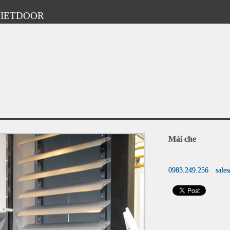
HVIETDOOR
Mái che
0983.249.256
sale