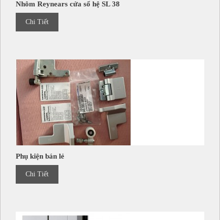
Nhôm Reynears cửa sổ hệ SL 38
Chi Tiết
Phụ kiện bán lẻ
Chi Tiết