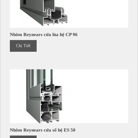
Nhôm Reynears cửa lùa hệ CP 96
Chi Tiết
Nhôm Reynears cửa sổ hệ ES 50