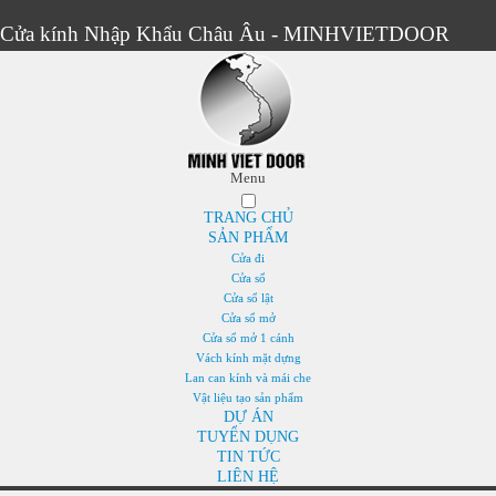
Cửa kính Nhập Khẩu Châu Âu - MINHVIETDOOR
Menu
TRANG CHỦ
SẢN PHẨM
Cửa đi
Cửa sổ
Cửa sổ lật
Cửa sổ mở
Cửa sổ mở 1 cánh
Vách kính mặt dựng
Lan can kính và mái che
Vật liệu tạo sản phẩm
DỰ ÁN
TUYỂN DỤNG
TIN TỨC
LIÊN HỆ