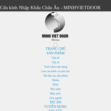
Cửa kính Nhập Khẩu Châu Âu - MINHVIETDOOR
Menu
TRANG CHỦ
SẢN PHẨM
Cửa đi
Cửa sổ
Vách kính mặt dựng
Lan can kính và mái che
Vật liệu tạo sản phẩm
Nhôm
Kính
Phụ kiện
Máy móc
Con người
DỰ ÁN
TUYỂN DỤNG