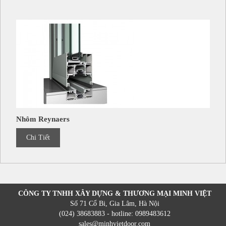
Nhôm Reynaers
Chi Tiết
CÔNG TY TNHH XÂY DỰNG & THƯƠNG MẠI MINH VIỆT
Số 71 Cổ Bi, Gia Lâm, Hà Nội
(024) 38683883 - hotline: 0989483612
sales@minhvietdoor.com