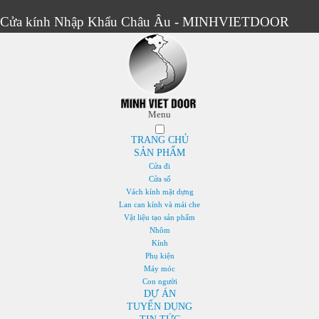
Cửa kính Nhập Khẩu Châu Âu - MINHVIETDOOR
Menu
TRANG CHỦ
SẢN PHẨM
Cửa đi
Cửa sổ
Vách kính mặt dựng
Lan can kính và mái che
Vật liệu tạo sản phẩm
Nhôm
Kính
Phụ kiện
Máy móc
Con người
DỰ ÁN
TUYỂN DỤNG